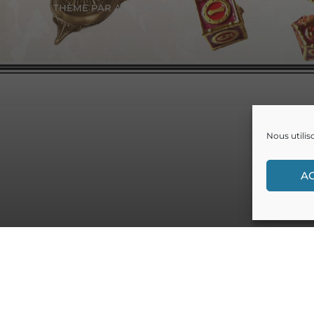
THÈME PAR
ANDERS NORÉN
Nous utilis
A